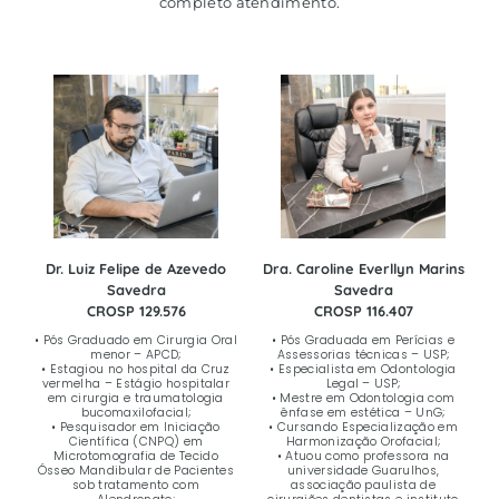
completo atendimento.
Dr. Luiz Felipe de Azevedo
Dra. Caroline Everllyn Marins
Savedra
Savedra
CROSP 129.576
CROSP 116.407
• Pós Graduado em Cirurgia Oral
• Pós Graduada em Perícias e
menor – APCD;
Assessorias técnicas – USP;
• Estagiou no hospital da Cruz
• Especialista em Odontologia
vermelha – Estágio hospitalar
Legal – USP;
em cirurgia e traumatologia
• Mestre em Odontologia com
bucomaxilofacial;
ênfase em estética – UnG;
• Pesquisador em Iniciação
• Cursando Especialização em
Científica (CNPQ) em
Harmonização Orofacial;
Microtomografia de Tecido
• Atuou como professora na
Ósseo Mandibular de Pacientes
universidade Guarulhos,
sob tratamento com
associação paulista de