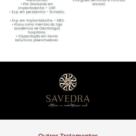
Alendronato;
cirurgiões dentistas e instituto
• Pós Graduado em
oncaral.
Implantodontia – USP;
•
Esp. em periodontia – SLmadic;
• Esp. em Implantodontia – ABO;
• Atuou como membro da liga
acadêmica de Odontologia
hospitalar;
• Capacitação em toxina
botulínica preenchedores.
Outros Tratamentos